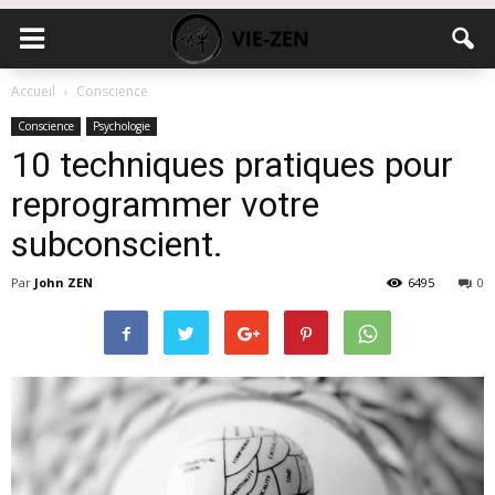
Accueil
Conscience
Conscience
Psychologie
10 techniques pratiques pour
reprogrammer votre
subconscient.
Par
John ZEN
6495
0