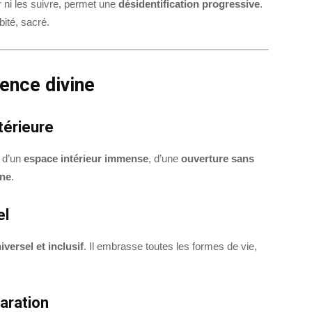
 ni les suivre, permet une
désidentification progressive
.
bité, sacré.
ence divine
térieure
e d’un
espace intérieur immense
, d’une
ouverture sans
ine
.
el
iversel et inclusif
. Il embrasse toutes les formes de vie,
paration