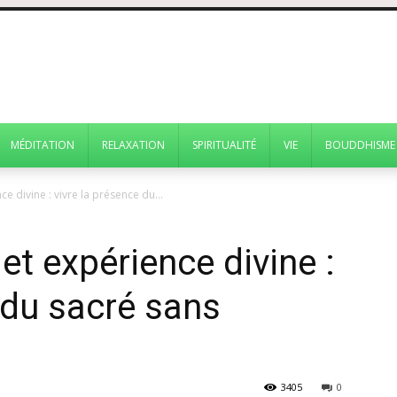
MÉDITATION
RELAXATION
SPIRITUALITÉ
VIE
BOUDDHISME
ce divine : vivre la présence du...
et expérience divine :
 du sacré sans
3405
0