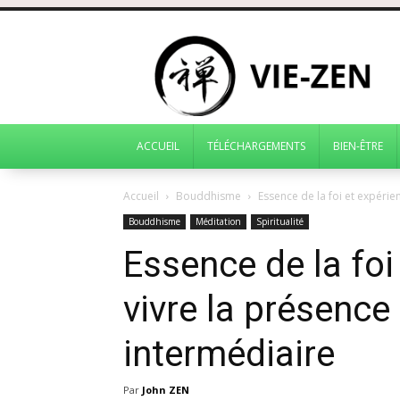
ACCUEIL
TÉLÉCHARGEMENTS
BIEN-ÊTRE
Accueil
Bouddhisme
Essence de la foi et expérien
Bouddhisme
Méditation
Spiritualité
Essence de la foi 
vivre la présence
intermédiaire
Par
John ZEN