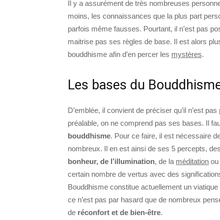
Il y a assurément de très nombreuses personn
moins, les connaissances que la plus part perso
parfois même fausses. Pourtant, il n’est pas po
maitrise pas ses règles de base. Il est alors plu
bouddhisme afin d’en percer les
mystères
.
Les bases du Bouddhism
D’emblée, il convient de préciser qu’il n’est pa
préalable, on ne comprend pas ses bases. Il fa
bouddhisme
. Pour ce faire, il est nécessaire 
nombreux. Il en est ainsi de ses 5 percepts, de
bonheur, de l’illumination
, de la
méditation
ou 
certain nombre de vertus avec des significations 
Bouddhisme constitue actuellement un viatique in
ce n’est pas par hasard que de nombreux pense
de
réconfort et de bien-être
.