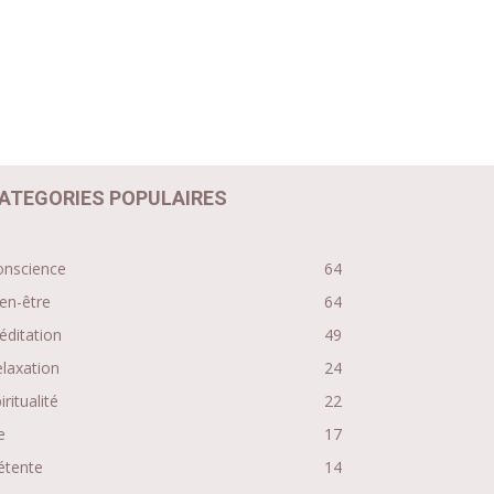
ATEGORIES POPULAIRES
onscience
64
en-être
64
ditation
49
laxation
24
iritualité
22
e
17
étente
14