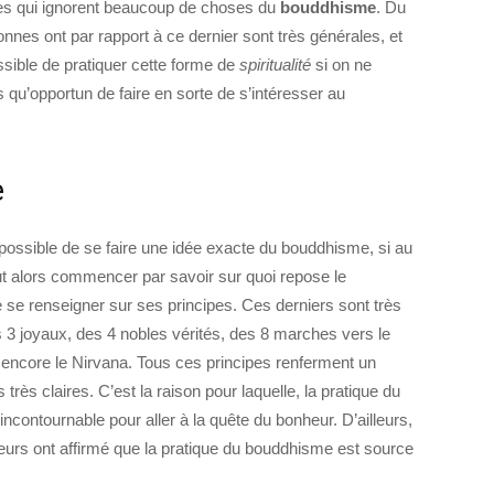
es qui ignorent beaucoup de choses du
bouddhisme
. Du
nnes ont par rapport à ce dernier sont très générales, et
ssible de pratiquer cette forme de
spiritualité
si on ne
s qu’opportun de faire en sorte de s’intéresser au
e
s possible de se faire une idée exacte du bouddhisme, si au
ut alors commencer par savoir sur quoi repose le
de se renseigner sur ses principes. Ces derniers sont très
s 3 joyaux, des 4 nobles vérités, des 8 marches vers le
encore le Nirvana. Tous ces principes renferment un
très claires. C’est la raison pour laquelle, la pratique du
contournable pour aller à la quête du bonheur. D’ailleurs,
urs ont affirmé que la pratique du bouddhisme est source