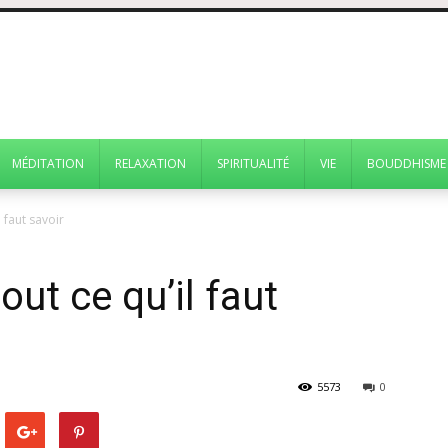
MÉDITATION
RELAXATION
SPIRITUALITÉ
VIE
BOUDDHISME
 faut savoir
ut ce qu’il faut
5573
0