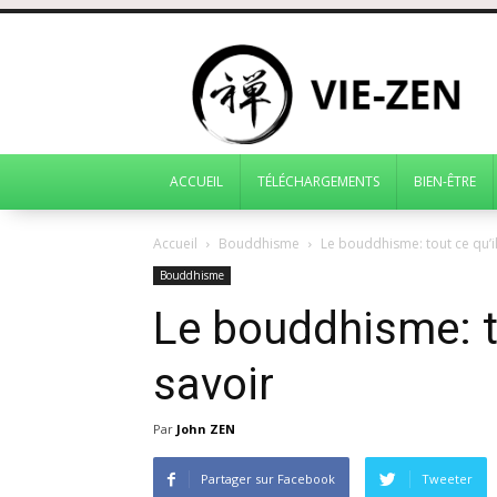
ACCUEIL
TÉLÉCHARGEMENTS
BIEN-ÊTRE
Accueil
Bouddhisme
Le bouddhisme: tout ce qu’il
Bouddhisme
Le bouddhisme: to
savoir
Par
John ZEN
Partager sur Facebook
Tweeter