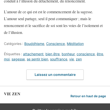
conduit à l’illusion du détachement, du renoncement.
L’amour de ce qui est est le commencement de la sagesse.
L’amour seul partage, seul il peut communiquer ; mais le
renoncement et le sacrifice de soi sont les voies de l’isolement et
de l’illusion.
Catégories :
Bouddhisme
,
Conscience
,
Méditation
Étiquettes :
attachement
,
bien être
,
bonheur
,
conscience
,
être
,
moi
,
sagesse
,
se sentir bien
,
souffrance
,
vie
,
zen
Laissez un commentaire
VIE ZEN
Retour en haut de page