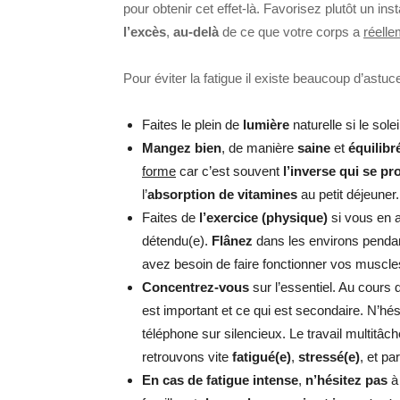
pour obtenir cet effet-là. Favorisez plutôt un ins
l’excès
,
au-delà
de ce que votre corps a
réelle
Pour éviter la fatigue il existe beaucoup d’astu
Faites le plein de
lumière
naturelle si le sole
Mangez bien
, de manière
saine
et
équilibr
forme
car c’est souvent
l’inverse qui se pr
l’
absorption de vitamines
au petit déjeuner.
Faites de
l’exercice (physique)
si vous en 
détendu(e).
Flânez
dans les environs pendan
avez besoin de faire fonctionner vos muscles
Concentrez-vous
sur l’essentiel. Au cours 
est important et ce qui est secondaire. N’hé
téléphone sur silencieux. Le travail multitâ
retrouvons vite
fatigué(e)
,
stressé(e)
, et pa
En cas de fatigue intense
,
n’hésitez pas
à 