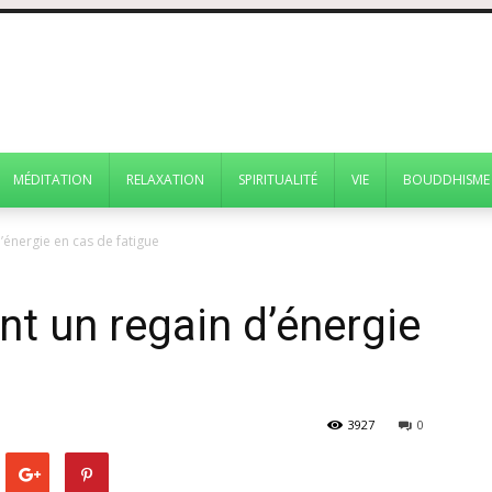
MÉDITATION
RELAXATION
SPIRITUALITÉ
VIE
BOUDDHISME
énergie en cas de fatigue
nt un regain d’énergie
3927
0