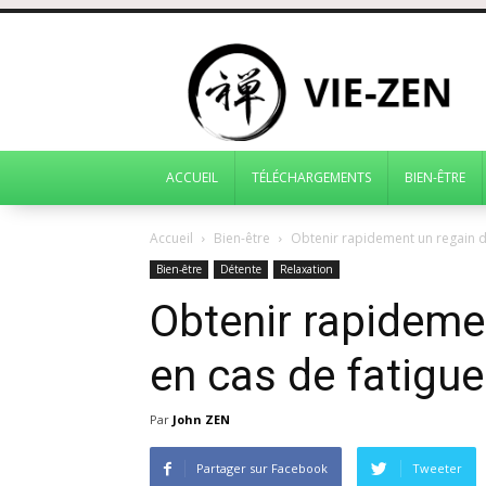
ACCUEIL
TÉLÉCHARGEMENTS
BIEN-ÊTRE
Accueil
Bien-être
Obtenir rapidement un regain d’
Bien-être
Détente
Relaxation
Obtenir rapideme
en cas de fatigue
Par
John ZEN
Partager sur Facebook
Tweeter