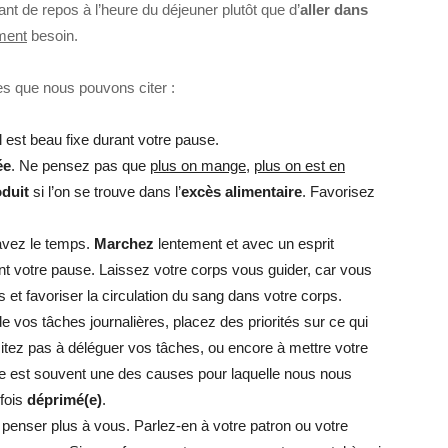
tant de repos à l’heure du déjeuner plutôt que d’
aller dans
ment
besoin.
ces que nous pouvons citer :
il est beau fixe durant votre pause.
ée
. Ne pensez pas que
plus on mange
,
plus on est en
oduit
si l’on se trouve dans l’
excès alimentaire
. Favorisez
avez le temps.
Marchez
lentement et avec un esprit
t votre pause. Laissez votre corps vous guider, car vous
 et favoriser la circulation du sang dans votre corps.
de vos tâches journalières, placez des priorités sur ce qui
sitez pas à déléguer vos tâches, ou encore à mettre votre
che est souvent une des causes pour laquelle nous nous
rfois
déprimé(e)
.
penser plus à vous. Parlez-en à votre patron ou votre