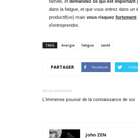
famille, et
demandez ce qui est important
p
dans la fatigue, et que vous entrez dans un 
productif(ve) mais
vous risquez
fortement
d’entreprendre.
TAGS
énergie
fatigue
santé
PARTAGER
Facebook
Twitt
Article précédent
L’immense pouvoir de la connaissance de soi
John ZEN