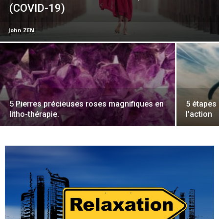
(COVID-19)
John ZEN
5 Pierres précieuses roses magnifiques en
5 étapes 
litho-thérapie.
l’action