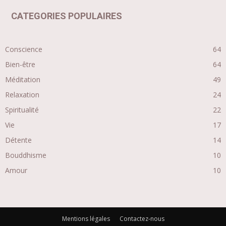
CATEGORIES POPULAIRES
Conscience
64
Bien-être
64
Méditation
49
Relaxation
24
Spiritualité
22
Vie
17
Détente
14
Bouddhisme
10
Amour
10
Mentions légales
Contactez-nous